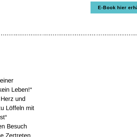
E-Book hier erhä
einer
kein Leben!“
t Herz und
u Löffeln mit
st“
den Besuch
e Zertreten