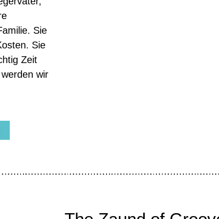
egervater,
re
amilie. Sie
Kosten. Sie
htig Zeit
 werden wir
The Zaund of Groov