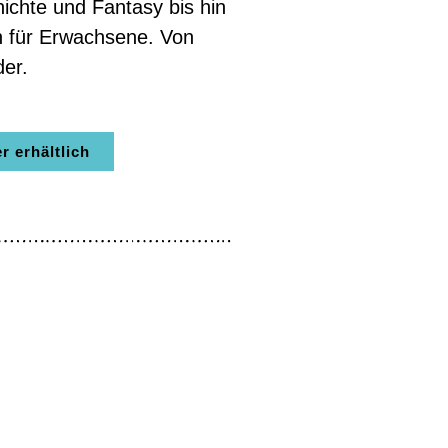
ichte und Fantasy bis hin
en für Erwachsene. Von
der.
 erhältlich