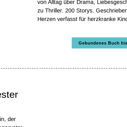
von Alltag über Drama, Liebesgesch
zu Thriller. 200 Storys. Geschrieb
Herzen verfasst für herzkranke Kin
Gebundenes Buch hier
ester
in, der