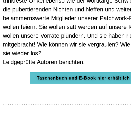
trinkfeste Onkel ebenso wie der wortkarge Schwi
die pubertierenden Nichten und Neffen und weite
bejammernswerte Mitglieder unserer Patchwork-F
wollen feiern. Sie wollen satt werden auf unsere 
wollen unsere Vorräte plündern. Und sie haben ric
mitgebracht! Wie können wir sie vergraulen? Wie
sie wieder los?
Leidgeprüfte Autoren berichten.
Taschenbuch und E-Book hier erhältlich