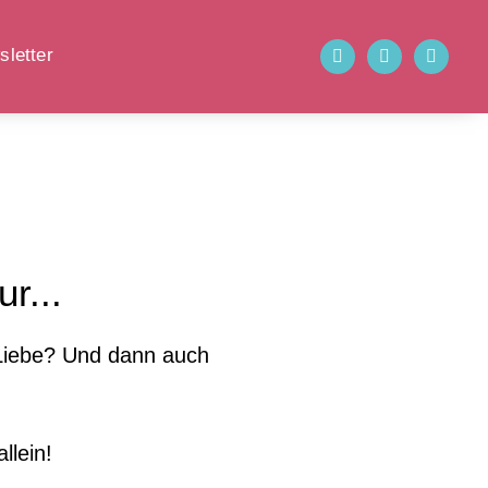
letter
r...
 Liebe? Und dann auch
llein!