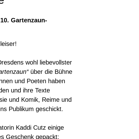
10. Gartenzaun-
leiser!
resdens wohl liebevollster
artenzaun“
über die Bühne
innen und Poeten haben
den und ihre Texte
esie und Komik, Reime und
ns Publikum geschickt.
orin Kaddi Cutz einige
es Geschenk gepackt: