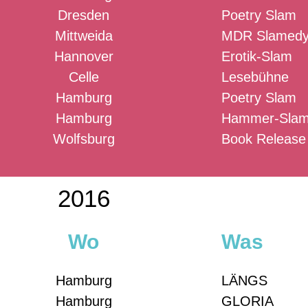
Dresden
Poetry Slam
Mittweida
MDR Slamedy
Hannover
Erotik-Slam
Celle
Lesebühne
Hamburg
Poetry Slam
Hamburg
Hammer-Sla
Wolfsburg
Book Release
2016
Wo
Was
Hamburg
LÄNGS
Hamburg
GLORIA